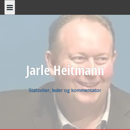
Skip
to
content
Jarle Heitmann
Statsviter, leder og kommentator