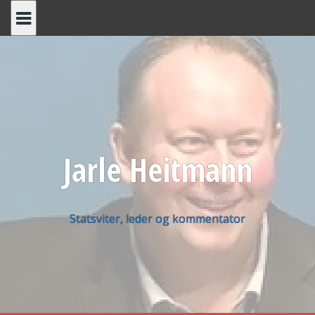
Skip
to
content
Jarle Heitmann
Statsviter, leder og kommentator