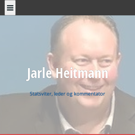
Skip
to
content
Jarle Heitmann
Statsviter, leder og kommentator