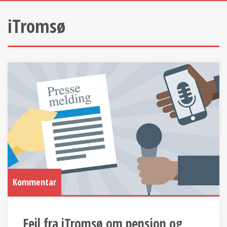
iTromsø
Kommentar
Feil fra iTromsø om pensjon og