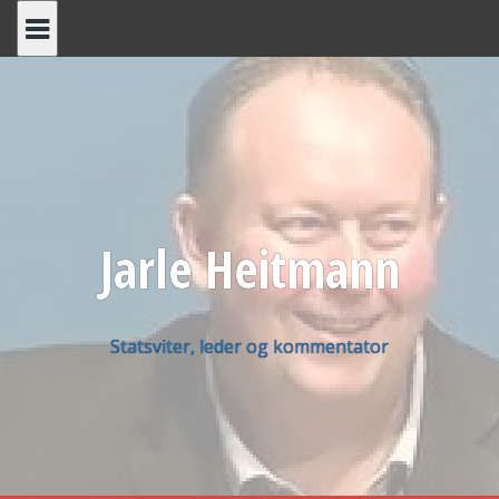
Skip
to
content
Jarle Heitmann
Statsviter, leder og kommentator