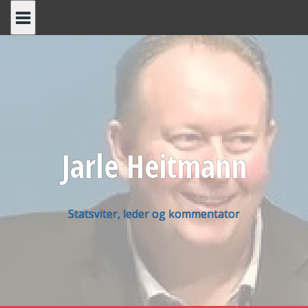
Skip
to
content
Jarle Heitmann
Statsviter, leder og kommentator