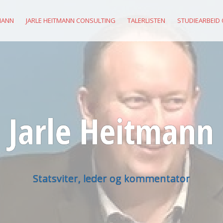
MANN
JARLE HEITMANN CONSULTING
TALERLISTEN
STUDIEARBEID
Jarle Heitmann
Statsviter, leder og kommentator