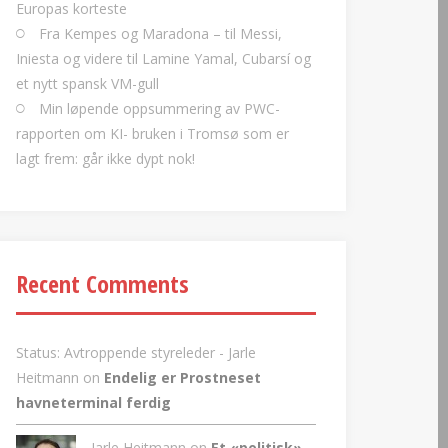
Europas korteste
Fra Kempes og Maradona – til Messi,
Iniesta og videre til Lamine Yamal, Cubarsí og
et nytt spansk VM-gull
Min løpende oppsummering av PWC-
rapporten om KI- bruken i Tromsø som er
lagt frem: går ikke dypt nok!
Recent Comments
Status: Avtroppende styreleder - Jarle
Heitmann
on
Endelig er Prostneset
havneterminal ferdig
Jarle Heitmann on
Et «politisk»