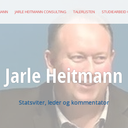
MANN
JARLE HEITMANN CONSULTING
TALERLISTEN
STUDIEARBEID
Jarle Heitmann
Statsviter, leder og kommentator