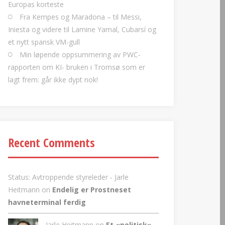
Europas korteste
Fra Kempes og Maradona – til Messi,
Iniesta og videre til Lamine Yamal, Cubarsí og
et nytt spansk VM-gull
Min løpende oppsummering av PWC-
rapporten om KI- bruken i Tromsø som er
lagt frem: går ikke dypt nok!
Recent Comments
Status: Avtroppende styreleder - Jarle
Heitmann
on
Endelig er Prostneset
havneterminal ferdig
Jarle Heitmann on
Et «politisk»