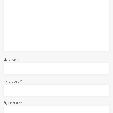
Navn
*
E-post
*
Nettsted