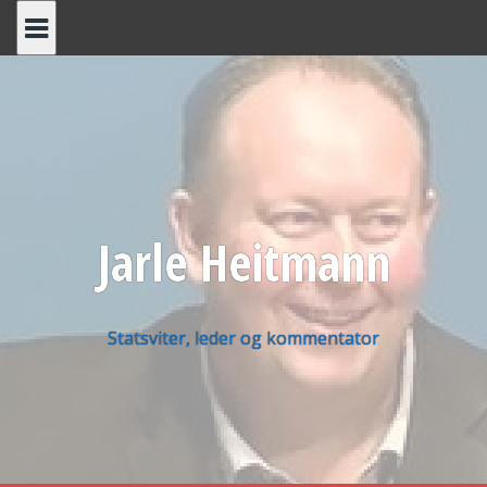
Skip
to
content
Jarle Heitmann
Statsviter, leder og kommentator