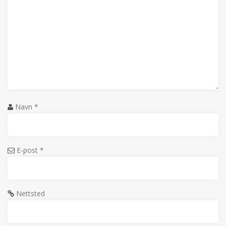
Navn
*
E-post
*
Nettsted