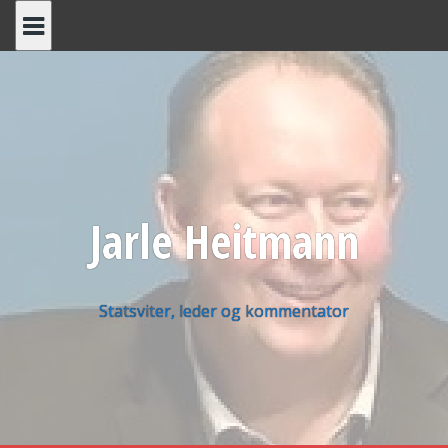
Skip
to
content
Jarle Heitmann
Statsviter, leder og kommentator