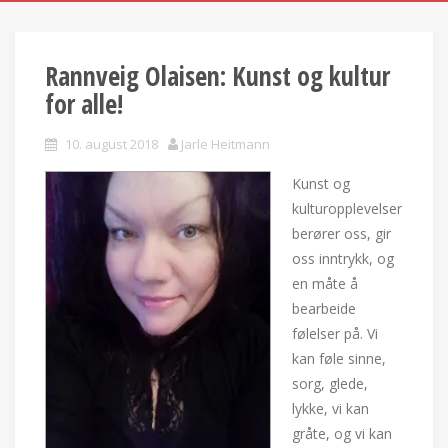
Rannveig Olaisen: Kunst og kultur
for alle!
10. august 2018
Jarle Heitmann
Kunst og
kulturopplevelser
berører oss, gir
oss inntrykk, og
en måte å
bearbeide
følelser på. Vi
kan føle sinne,
sorg, glede,
lykke, vi kan
gråte, og vi kan