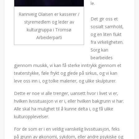
le.
Rannveig Olaisen er kasserer /
Det gir oss et
styremedlem og leder av
sosialt samhold,
kulturgruppa i Tromsø
og en liten flukt
Arbeiderparti
fra virkeligheten.
Sorg kan
bearbeides
gjennom musikk, vi kan få sterke inntrykk gjennom et
teaterstykke, føle frykt og glede på sirkus, og vi kan
leve oss inn i, og tolke malerier, og ulike skulpturer.
Dette er noe vi alle trenger, uansett hvor i livet vi er,
hvilken livssituasjon vi er i, eller hvilken bakgrunn vi har.
Alle skal ha mulighet til å kunne delta i, og få ulike
kulturopplevelser.
For de som er i en veldig vanskelig livssituasjon, feks
på grunn av økonomi, sykdom, eller andre psykiske og