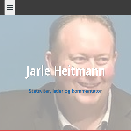
Skip
to
content
Jarle Heitmann
Statsviter, leder og kommentator