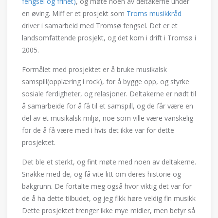
fengsel og frihet)
, og møte noen av deltakerne under
en øving. Miff er et prosjekt som
Troms musikkråd
driver i samarbeid med Tromsø fengsel. Det er et
landsomfattende prosjekt, og det kom i drift i Tromsø i
2005.
Formålet med prosjektet er å bruke musikalsk
samspill(opplæring i rock), for å bygge opp, og styrke
sosiale ferdigheter, og relasjoner. Deltakerne er nødt til
å samarbeide for å få til et samspill, og de får være en
del av et musikalsk miljø, noe som ville være vanskelig
for de å få være med i hvis det ikke var for dette
prosjektet.
Det ble et sterkt, og fint møte med noen av deltakerne.
Snakke med de, og få vite litt om deres historie og
bakgrunn. De fortalte meg også hvor viktig det var for
de å ha dette tilbudet, og jeg fikk høre veldig fin musikk
Dette prosjektet trenger ikke mye midler, men betyr så