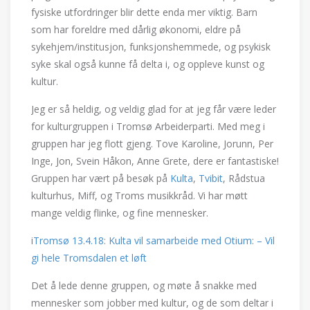
fysiske utfordringer blir dette enda mer viktig. Barn
som har foreldre med dårlig økonomi, eldre på
sykehjem/institusjon, funksjonshemmede, og psykisk
syke skal også kunne få delta i, og oppleve kunst og
kultur.
Jeg er så heldig, og veldig glad for at jeg får være leder
for kulturgruppen i Tromsø Arbeiderparti. Med meg i
gruppen har jeg flott gjeng. Tove Karoline, Jorunn, Per
Inge, Jon, Svein Håkon, Anne Grete, dere er fantastiske!
Gruppen har vært på besøk på
Kulta
,
Tvibit
, Rådstua
kulturhus, Miff, og Troms musikkråd. Vi har møtt
mange veldig flinke, og fine mennesker.
i
Tromsø 13.4.18:
Kulta vil samarbeide med Otium: – Vil
gi hele Tromsdalen et løft
Det å lede denne gruppen, og møte å snakke med
mennesker som jobber med kultur, og de som deltar i