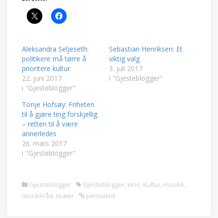
Aleksandra Seljeseth:
Sebastian Henriksen: Et
politikere må tørre å
viktig valg
prioritere kultur
3. juli 2017
22. juni 2017
i "Gjesteblogger"
i "Gjesteblogger"
Tonje Hofsøy: Friheten
til å gjøre ting forskjellig
– retten til å være
annerledes
26. mars 2017
i "Gjesteblogger"
Gjesteblogger
Gjesteblogger
,
kino
,
Kultur
,
musikk
,
musikkråd
,
teater
permalink