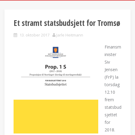
Et stramt statsbudsjett for Tromsø
13. oktober 2017
Jarle Heitmann
Finansm
inister
Siv
Jensen
(FrP) la
torsdag
12.10
frem
statsbud
sjettet
for
2018.