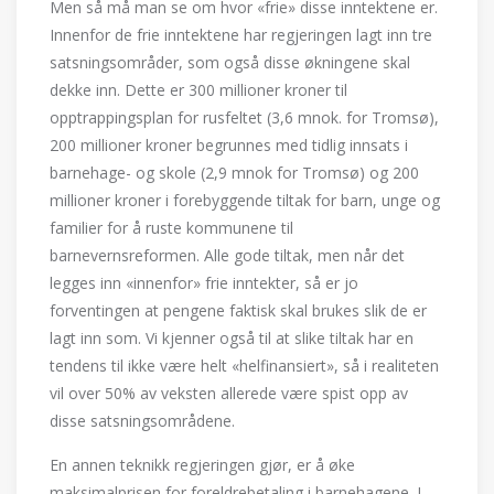
Men så må man se om hvor «frie» disse inntektene er.
Innenfor de frie inntektene har regjeringen lagt inn tre
satsningsområder, som også disse økningene skal
dekke inn. Dette er 300 millioner kroner til
opptrappingsplan for rusfeltet (3,6 mnok. for Tromsø),
200 millioner kroner begrunnes med tidlig innsats i
barnehage- og skole (2,9 mnok for Tromsø) og 200
millioner kroner i forebyggende tiltak for barn, unge og
familier for å ruste kommunene til
barnevernsreformen. Alle gode tiltak, men når det
legges inn «innenfor» frie inntekter, så er jo
forventingen at pengene faktisk skal brukes slik de er
lagt inn som. Vi kjenner også til at slike tiltak har en
tendens til ikke være helt «helfinansiert», så i realiteten
vil over 50% av veksten allerede være spist opp av
disse satsningsområdene.
En annen teknikk regjeringen gjør, er å øke
maksimalprisen for foreldrebetaling i barnehagene. I