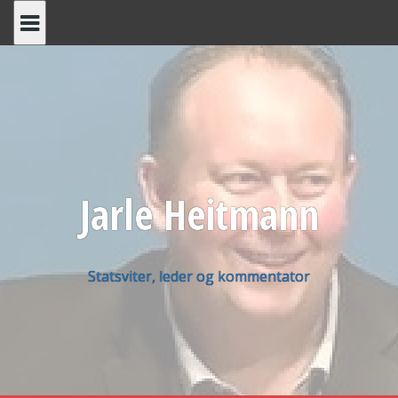
Skip
to
content
Jarle Heitmann
Statsviter, leder og kommentator