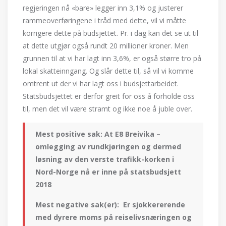
regjeringen nå «bare» legger inn 3,1% og justerer
rammeoverføringene i tråd med dette, vil vi måtte
korrigere dette på budsjettet. Pr. i dag kan det se ut til
at dette utgjør også rundt 20 millioner kroner. Men
grunnen til at vi har lagt inn 3,6%, er også større tro på
lokal skatteinngang. Og slår dette til, så vil vi komme
omtrent ut der vi har lagt oss i budsjettarbeidet.
Statsbudsjettet er derfor greit for oss å forholde oss
til, men det vil være stramt og ikke noe å juble over.
Mest positive sak: At E8 Breivika –
omlegging av rundkjøringen og dermed
løsning av den verste trafikk-korken i
Nord-Norge nå er inne på statsbudsjett
2018
Mest negative sak(er): Er sjokkererende
med dyrere moms på reiselivsnæringen og