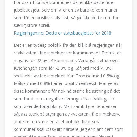
For oss i Tromsø kommunes del er ikke dette noe
jubelbudsjett. Selv om vi er en av bare to kommuner
som får en positiv realvekst, så gir ikke dette rom for
særlig store sprell.
Regjeringen.no: Dette er statsbudsjettet for 2018
Det er en tydelig politikk fra den blå-blå regjeringen når
realveksten i frie inntekter for kommunene i Troms, er
negativ for 22 av 24 kommuner. Verst går det ut over
Kvænangen som får -2,0% og Kåfjord med -1,8%
svekkelse av frie inntekter. Kun Tromsø med 0,5% og
Målselv med 0,8% har en positiv realvekst. Mange av
disse kommunene får nok nå større belastning på det
som for dem er negative demografisk utvikling, slik
som økende forgubbing. Men samtidig er tendensen
såpass sterk på styringen av «veksten i frie inntekter»,
at dette må være en villet politikk, hvor små
kommuner skal «tas» litt hardere. Jeg er blant dem som
mener vi trenger flere kommunesammenslåinger i