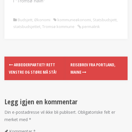
i "Tromsø Havn"
Budsjett
,
Økonomi
kommuneøkonomi
,
Statsbudsjett
,
statsbudsjettet
,
Tromsø kommune
permalink
ARBEIDERPARTIET! RETT
REISEBREV FRA PORTLAND,
VENSTRE OG STØRE MÅ STÅ!
MAINE
Legg igjen en kommentar
Din e-postadresse vil ikke bli publisert.
Obligatoriske felt er
merket med
*
Kommentar
*