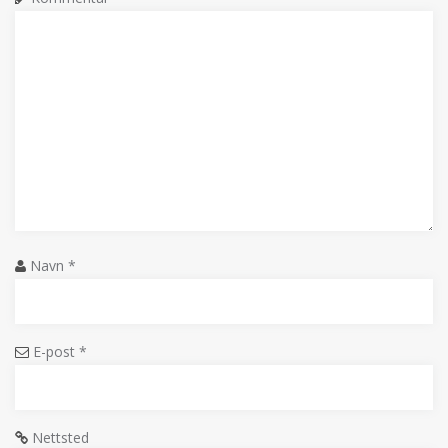
Navn
*
E-post
*
Nettsted