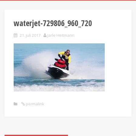
waterjet-729806_960_720
21. juli 2017
Jarle Heitmann
permalink