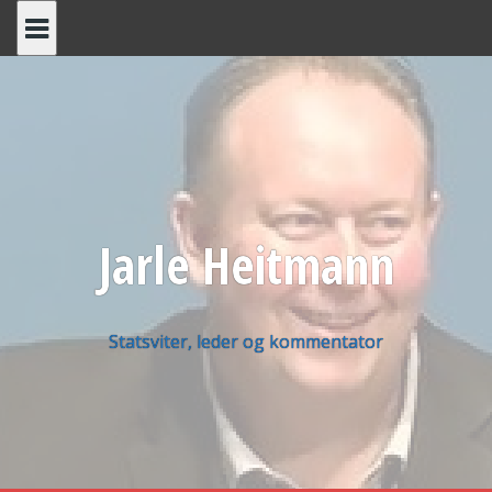
Skip
to
content
Jarle Heitmann
Statsviter, leder og kommentator