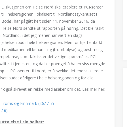
Diskusjonen om Helse Nord skal etablere et PCI-senter
til i helseregionen, lokalisert til Nordlandssykehuset i
Bodø, har pågått helt siden 11. november 2016, da
Helse Nord sendte ut rapporten på høring. Det ble raskt
 i Nordland, i det jeg mener har vært en slags
dige helsetilbud i hele helseregionen. Men for hjerteinfarkt
d medikamentell behandling (trombolyse) og best mulig
petanse, som faktisk er det viktige spørsmålet. PCI-
litet i tjenesten, og da blir poenget å ha en viss mengde
 et PCI-senter til i nord, er å svekke det ene vi allerede
setilbudet dårligere i hele helseregionen og for alle.
 er også skrevet en rekke mediasaker om det. Les mer her:
a Troms og Finnmark (26.1.17)
.16)
talelse i sin helhet: