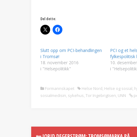
Del dette:
Slutt opp om PCI-behandlingen
PCI og et hel
i Tromsø!
fylkespolitis
18. november 2016
10. desember
i "Helsepolitikk"
i "Helsepolitik
Formannskapet
Helse Nord
,
Helse og sosial
,
h
sosialmedisin
,
sykehus
,
Tor Ingebrigtsen
,
UNN
p
JORID DEGERSTRØM: TROMSØMARKA PÅ