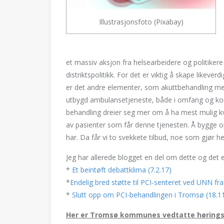
Illustrasjonsfoto (Pixabay)
et massiv aksjon fra helsearbeidere og politikere
distriktspolitikk. For det er viktig å skape likever
er det andre elementer, som akuttbehandling me
utbygd ambulansetjeneste, både i omfang og kom
behandling dreier seg mer om å ha mest mulig kva
av pasienter som får denne tjenesten. Å bygge opp
har. Da får vi to svekkete tilbud, noe som gjør hel
Jeg har allerede blogget en del om dette og det
*
Et beintøft debattklima (7.2.17)
*
Endelig bred støtte til PCI-senteret ved UNN fr
*
Slutt opp om PCI-behandlingen i Tromsø (18.11
Her er Tromsø kommunes vedtatte høringsut