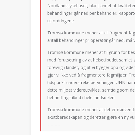
Nordlandssykehuset, blant annet at kvaliteten
behandlinger går ned per behandler. Rapporte
utfordringene.
Tromsø kommune mener at et fragment fagmil
antall behandlinger pr operatør går ned, må 
Tromsø kommune mener at til grunn for besl
med forutsetning av at helsetilbudet samlet 
forøvrig i landet, og at vi bygger opp og vide
gjør vi ikke ved å fragmentere fagmiljøer.
tidspunkt understreke betydningen UNN har inn
dette miljøet videreutvikles, samtidig som d
behandlingstilbud i hele landsdelen.
Tromsø kommune mener at det er nødvendig 
akuttberedskapen og deretter gjøre en ny vur
– – – –