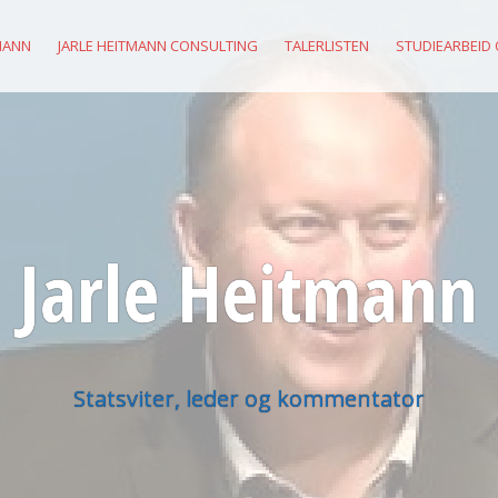
MANN
JARLE HEITMANN CONSULTING
TALERLISTEN
STUDIEARBEID
Jarle Heitmann
Statsviter, leder og kommentator