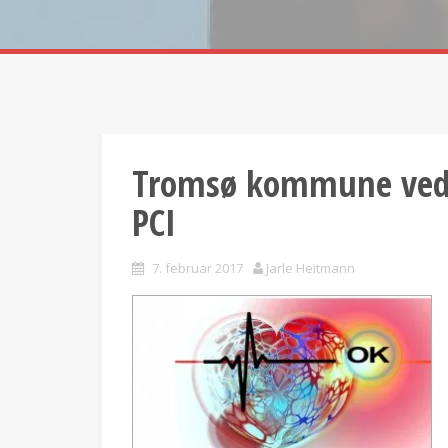
Tromsø kommune vedt
PCI
7. februar 2017
Jarle Heitmann