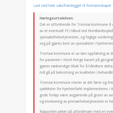
Last ned hele saksframlegget til formannskapet 
Høringsuttalelsen:
Det er utfordrende for Tromsø kommune å væ
av et eventuelt PCI tilbud ved Nordlandssyke
spesialisthelsetjenesten, og faglige vurderi
seg på gjøres best av spesialister i hjertemed
Tromsø kommune er av den oppfatning at de 
for pasienter i Nord-Norge basert på geografi
gjøres nødvendige tiltak for å håndtere dett
må gå på bekostning av kvaliteten i behandlin
Tromsø kommune mener at det først og frems
sjekklister for hjerteinfarkt implementeres i 
gode forløp være avgjørende på grunn av avst
og involvering av primærhelsetjenesten er he
Rapporten peker på utfordringer med en event