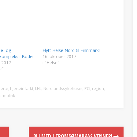
se- og
Flytt Helse Nord til Finnmark!
k kompleks i Bodø
16. oktober 2017
 2017
i "Helse"
k"
jerte
,
hjerteinfarkt
,
LHL
,
Nordlandssykehuset
,
PCI
,
region
,
ermalink
BLI MED I TROMSØMARKAS VENNER!