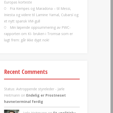
Europas korteste
Fra Kempes og Maradona – til Messi,
Iniesta og videre til Lamine Yamal, Cubarsí og
et nytt spansk VM-gull
Min løpende oppsummering av PWC-
rapporten om KI- bruken i Tromsø som er
lagt frem: går ikke dypt nok!
Recent Comments
Status: Avtroppende styreleder - Jarle
Heitmann
on
Endelig er Prostneset
havneterminal ferdig
Jarle Heitmann on
Et «politisk»