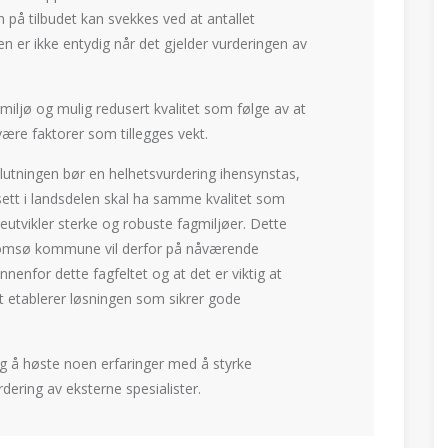
 på tilbudet kan svekkes ved at antallet
n er ikke entydig når det gjelder vurderingen av
jø og mulig redusert kvalitet som følge av at
være faktorer som tillegges vekt.
utningen bør en helhetsvurdering ihensynstas,
sett i landsdelen skal ha samme kvalitet som
reutvikler sterke og robuste fagmiljøer. Dette
 Tromsø kommune vil derfor på nåværende
enfor dette fagfeltet og at det er viktig at
et etablerer løsningen som sikrer gode
å høste noen erfaringer med å styrke
dering av eksterne spesialister.