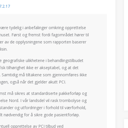
7.2.17
re tydelig i anbefalinger omkring opprettelse
huset. Først og fremst fordi fagområdet hører til
nger av de opplysningene som rapporten baserer
isin.
geografiske ulikhetene i behandlingstilbudet
sk tilhørighet ikke er akseptabel, og at det
e. Samtidig må tiltakene som gjennomføres ikke
gen, også når det gjelder akutt PCI.
t må sikres at standardiserte pakkeforløp og
Helse Nord. I vår landsdel vil rask trombolyse og
ander og utfordringer i forhold til værforhold,
lt nødvendig for å sikre gode pasientforløp.
uell opprettelse av PCI tilbud ved