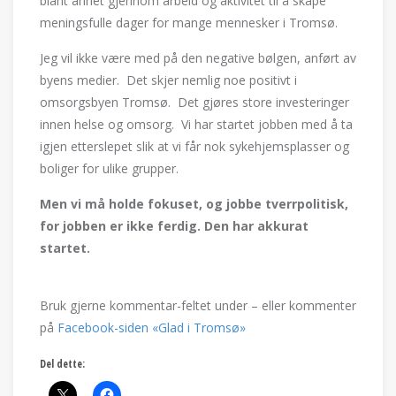
blant annet gjennom arbeid og aktivitet til å skape
meningsfulle dager for mange mennesker i Tromsø.
Jeg vil ikke være med på den negative bølgen, anført av
byens medier. Det skjer nemlig noe positivt i
omsorgsbyen Tromsø. Det gjøres store investeringer
innen helse og omsorg. Vi har startet jobben med å ta
igjen etterslepet slik at vi får nok sykehjemsplasser og
boliger for ulike grupper.
Men vi må holde fokuset, og jobbe tverrpolitisk,
for jobben er ikke ferdig. Den har akkurat
startet.
Bruk gjerne kommentar-feltet under – eller kommenter
på
Facebook-siden «Glad i Tromsø»
Del dette: