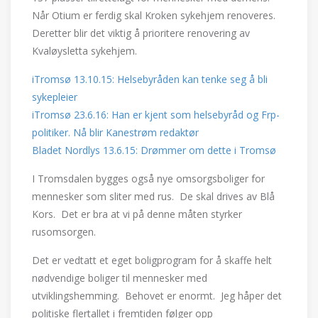
Når Otium er ferdig skal Kroken sykehjem renoveres.
Deretter blir det viktig å prioritere renovering av
Kvaløysletta sykehjem.
iTromsø 13.10.15: Helsebyråden kan tenke seg å bli
sykepleier
iTromsø 23.6.16: Han er kjent som helsebyråd og Frp-
politiker. Nå blir Kanestrøm redaktør
Bladet Nordlys 13.6.15: Drømmer om dette i Tromsø
I Tromsdalen bygges også nye omsorgsboliger for
mennesker som sliter med rus. De skal drives av Blå
Kors. Det er bra at vi på denne måten styrker
rusomsorgen.
Det er vedtatt et eget boligprogram for å skaffe helt
nødvendige boliger til mennesker med
utviklingshemming. Behovet er enormt. Jeg håper det
politiske flertallet i fremtiden følger opp