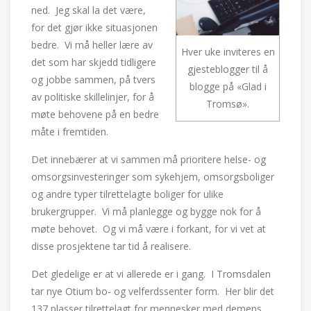
ned. Jeg skal la det være,
for det gjør ikke situasjonen
bedre. Vi må heller lære av
Hver uke inviteres en
det som har skjedd tidligere
gjesteblogger til å
og jobbe sammen, på tvers
blogge på «Glad i
av politiske skillelinjer, for å
Tromsø».
møte behovene på en bedre
måte i fremtiden.
Det innebærer at vi sammen må prioritere helse- og
omsorgsinvesteringer som sykehjem, omsorgsboliger
og andre typer tilrettelagte boliger for ulike
brukergrupper. Vi må planlegge og bygge nok for å
møte behovet. Og vi må være i forkant, for vi vet at
disse prosjektene tar tid å realisere.
Det gledelige er at vi allerede er i gang. I Tromsdalen
tar nye Otium bo- og velferdssenter form. Her blir det
137 plasser tilrettelagt for mennesker med demens.