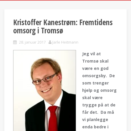
Kristoffer Kanestrøm: Fremtidens
omsorg i Tromsø
28. januar 2017
Jarle Heitmann
Jeg vil at
Tromsø skal
være en god
omsorgsby. De
som trenger
hjelp og omsorg
skal være
trygge på at de
får det. Da må
vi planlegge
enda bedre i