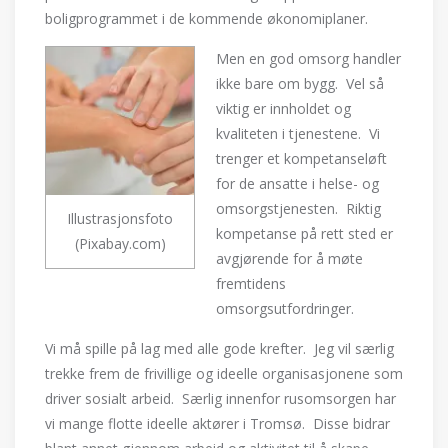
boligprogrammet i de kommende økonomiplaner.
Men en god omsorg handler
ikke bare om bygg. Vel så
viktig er innholdet og
kvaliteten i tjenestene. Vi
trenger et kompetanseløft
for de ansatte i helse- og
omsorgstjenesten. Riktig
Illustrasjonsfoto
kompetanse på rett sted er
(Pixabay.com)
avgjørende for å møte
fremtidens
omsorgsutfordringer.
Vi må spille på lag med alle gode krefter. Jeg vil særlig
trekke frem de frivillige og ideelle organisasjonene som
driver sosialt arbeid. Særlig innenfor rusomsorgen har
vi mange flotte ideelle aktører i Tromsø. Disse bidrar