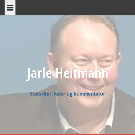
Skip
to
content
Jarle Heitmann
Statsviter, leder og kommentator