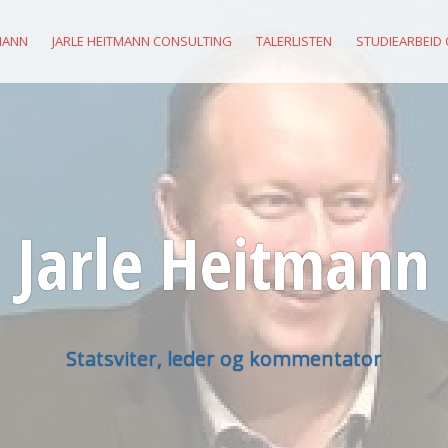
MANN
JARLE HEITMANN CONSULTING
TALERLISTEN
STUDIEARBEID
Jarle Heitmann
Statsviter, leder og kommentator