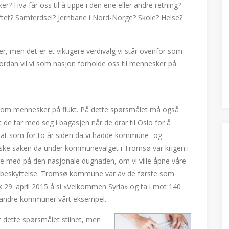
ker? Hva får oss til å tippe i den ene eller andre retning?
iftet? Samferdsel? Jernbane i Nord-Norge? Skole? Helse?
ker, men det er et viktigere verdivalg vi står ovenfor som
ordan vil vi som nasjon forholde oss til mennesker på
e om mennesker på flukt. På dette spørsmålet må også
 de tar med seg i bagasjen når de drar til Oslo for å
urat som for to år siden da vi hadde kommune- og
itiske saken da under kommunevalget i Tromsø var krigen i
 med på den nasjonale dugnaden, om vi ville åpne våre
r beskyttelse. Tromsø kommune var av de første som
29. april 2015 å si «Velkommen Syria» og ta i mot 140
ge andre kommuner vårt eksempel.
t dette spørsmålet stilnet, men