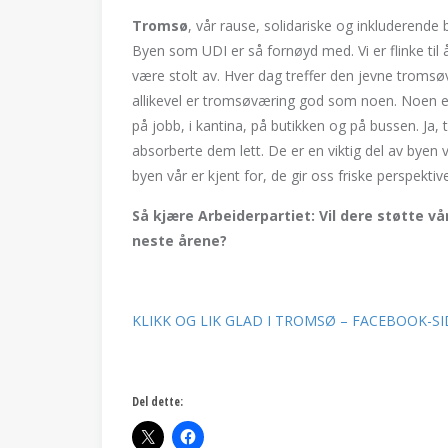
Tromsø
, vår rause, solidariske og inkluderende b
Byen som UDI er så fornøyd med. Vi er flinke til å
være stolt av. Hver dag treffer den jevne trom
allikevel er tromsøværing god som noen. Noen er 
på jobb, i kantina, på butikken og på bussen. Ja, ti
absorberte dem lett. De er en viktig del av byen 
byen vår er kjent for, de gir oss friske perspektive
Så kjære Arbeiderpartiet: Vil dere støtte v
neste årene?
KLIKK OG LIK GLAD I TROMSØ – FACEBOOK-
Del dette: