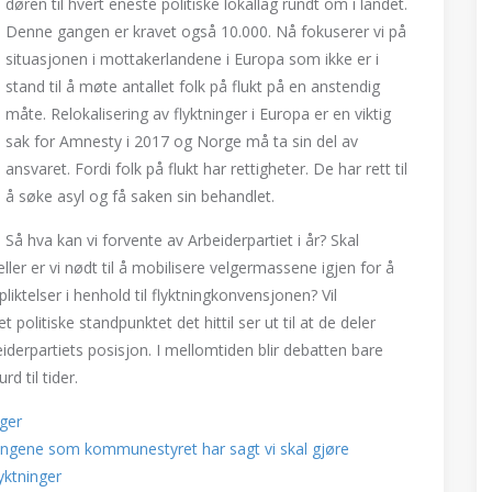
døren til hvert eneste politiske lokallag rundt om i landet.
Denne gangen er kravet også 10.000. Nå fokuserer vi på
situasjonen i mottakerlandene i Europa som ikke er i
stand til å møte antallet folk på flukt på en anstendig
måte. Relokalisering av flyktninger i Europa er en viktig
sak for Amnesty i 2017 og Norge må ta sin del av
ansvaret. Fordi folk på flukt har rettigheter. De har rett til
å søke asyl og få saken sin behandlet.
Så hva kan vi forvente av Arbeiderpartiet i år? Skal
ller er vi nødt til å mobilisere velgermassene igjen for å
liktelser i henhold til flyktningkonvensjonen? Vil
t politiske standpunktet det hittil ser ut til at de deler
iderpartiets posisjon. I mellomtiden blir debatten bare
d til tider.
nger
tningene som kommunestyret har sagt vi skal gjøre
yktninger