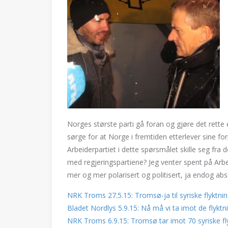
Norges største parti gå foran og gjøre det rette e
sørge for at Norge i fremtiden etterlever sine forp
Arbeiderpartiet i dette spørsmålet skille seg fra de
med regjeringspartiene? Jeg venter spent på Arbe
mer og mer polarisert og politisert, ja endog absur
NRK Troms 27.5.15: Tromsø-ja til syriske flyktni
Bladet Nordlys 5.9.15: Nå må vi ta imot de flyk
NRK Troms 6.9.15: Tromsø tar imot 70 syriske fl