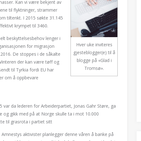
masser. Kan vi være bekjent av
vene til flyktninger, strammer
som tiltenkt. I 2015 søkte 31.145
fektivt krympet til 3460.
elt beskyttelsesbehov lenger i
Hver uke inviteres
rganisasjonen for migrasjon
gjesteblogger(e) til å
 2016. De stoppes i de såkalte
blogge på «Glad i
. Vinteren der kan være tøff og
Tromsø».
sendt til Tyrkia fordi EU har
ter om å oppbevare
 var da lederen for Arbeiderpartiet, Jonas Gahr Støre, ga
øte og gikk med på at Norge skulle ta i mot 10.000
 til grasrota i partiet sitt
Amnestys aktivister planlegger denne våren å banke på