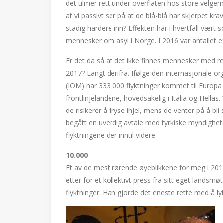
det ulmer rett under overflaten hos store velger
at vi passivt ser på at de blå-blå har skjerpet kra
stadig hardere inn? Effekten har i hvertfall vært 
mennesker om asyl i Norge. I 2016 var antallet ef
Er det da så at det ikke finnes mennesker med re
2017? Langt derifra. Ifølge den internasjonale o
(IOM) har 333 000 flyktninger kommet til Europa
frontlinjelandene, hovedsakelig i Italia og Hellas
de risikerer å fryse ihjel, mens de venter på å bli 
begått en uverdig avtale med tyrkiske myndighe
flyktningene der inntil videre.
10.000
Et av de mest rørende øyeblikkene for meg i 2015
etter for et kollektivt press fra sitt eget landsm
flyktninger. Han gjorde det eneste rette med å lytte