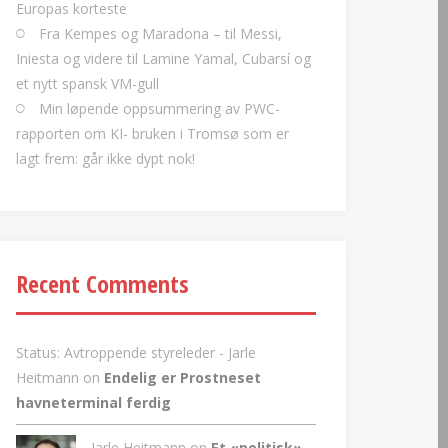
Europas korteste
Fra Kempes og Maradona – til Messi,
Iniesta og videre til Lamine Yamal, Cubarsí og
et nytt spansk VM-gull
Min løpende oppsummering av PWC-
rapporten om KI- bruken i Tromsø som er
lagt frem: går ikke dypt nok!
Recent Comments
Status: Avtroppende styreleder - Jarle
Heitmann
on
Endelig er Prostneset
havneterminal ferdig
Jarle Heitmann on
Et «politisk»