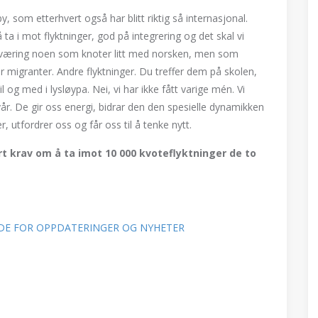
y, som etterhvert også har blitt riktig så internasjonal.
 ta i mot flyktninger, god på integrering og det skal vi
søværing noen som knoter litt med norsken, men som
migranter. Andre flyktninger. Du treffer dem på skolen,
l og med i lysløypa. Nei, vi har ikke fått varige mén. Vi
vår. De gir oss energi, bidrar den den spesielle dynamikken
r, utfordrer oss og får oss til å tenke nytt.
årt krav om å ta imot 10 000 kvoteflyktninger de to
SIDE FOR OPPDATERINGER OG NYHETER