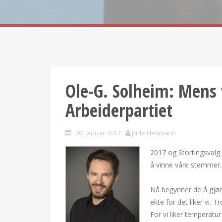
Ole-G. Solheim: Mens 
Arbeiderpartiet
20. januar 2017
Jarle Heitmann
2017 og Stortingsvalg.
å vinne våre stemmer.
Nå begynner de å gjøre
ekte for det liker vi. T
For vi liker temperat