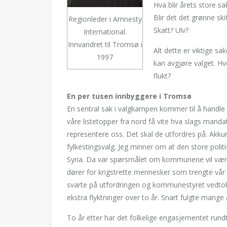
Hva blir årets store sa
Blir det det grønne sk
Regionleder i Amnesty
Skatt? Ulv?
International.
Innvandret til Tromsø i
Alt dette er viktige sa
1997
kan avgjøre valget. Hv
flukt?
En per tusen innbyggere i Tromsø
En sentral sak i valgkampen kommer til å handl
våre listetopper fra nord få vite hva slags mandat
representere oss. Det skal de utfordres på. Akk
fylkestingsvalg. Jeg minner om at den store pol
Syria. Da var spørsmålet om kommunene vil være
dører for krigstrette mennesker som trengte vå
svarte på utfordringen og kommunestyret vedtok 
ekstra flyktninger over to år. Snart fulgte man
To år etter har det folkelige engasjementet rund