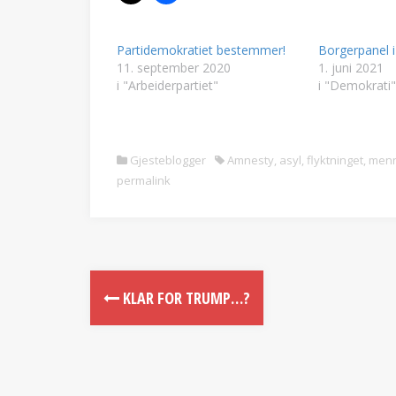
Partidemokratiet bestemmer!
Borgerpanel 
11. september 2020
1. juni 2021
i "Arbeiderpartiet"
i "Demokrati"
Gjesteblogger
Amnesty
,
asyl
,
flyktninget
,
menn
permalink
KLAR FOR TRUMP…?