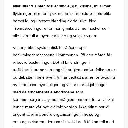
eller utland. Enten folk er single, gift, kristne, muslimer,
flyktninger eller romfysikere, helsearbeidere, heterofile,
homofile, og uansett blanding av de ulike. Nye
Troms
ø
v
æ
ringer er en herlig miks av mennesker som
alle bidrar til at byen v
å
r lever og vokser videre.
Vi har jobbet systematisk for å åpne opp
beslutningsprosessene i kommunen. På den m
å
ten f
å
r
vi bedre beslutninger. Det vil bli endringer i
trafikkstrukturene v
å
re, og vi har gjennomf
ø
rt folkem
ø
ter
og debatter i hele byen. Vi har vedtatt planer for bygging
av flere tusen nye boliger, og vi har startet jobbingen
med de fundamentale endringene som
kommuneorganisasjonen må gjennomf
øre, for at vi skal
kunne mø
te v
å
r nye digitale verden. Ikke minst har vi
erkjent at vi må endre organiseringen i helse og
omsorgssektoren, dersom vi skal klare å få kontroll med