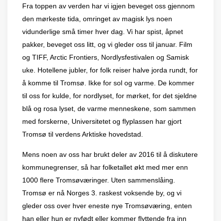
Fra toppen av verden har vi igjen beveget oss gjennom
den mørkeste tida, omringet av magisk lys noen
vidunderlige små
timer hver dag. Vi har spist, å
pnet
pakker, beveget oss litt, og vi gleder oss til januar. Film
og TIFF, Arctic Frontiers, Nordlysfestivalen og Samisk
uke. Hotellene jubler, for folk reiser halve jorda rundt, for
å komme til Tromsø. Ikke for sol og varme. De kommer
til oss for kulde, for nordlyset, for m
ø
rket, for det sjeldne
blå og rosa lyset, de varme menneskene, som sammen
med forskerne, Universitetet og flyplassen har gjort
Troms
ø
til verdens Arktiske hovedstad.
Mens noen av oss har brukt deler av 2016 til å diskutere
kommunegrenser, så har folketallet
ø
kt med mer enn
1000 flere Troms
ø
v
æ
ringer. Uten sammenslåing.
Troms
ø
er nå Norges 3. raskest voksende by, og vi
gleder oss over hver eneste nye Troms
ø
v
æring, enten
han eller hun er nyfø
dt eller kommer flyttende fra inn