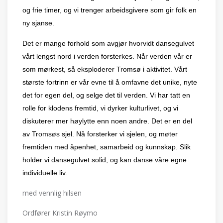
og frie timer, og vi trenger arbeidsgivere som gir folk en
ny sjanse.
Det er mange forhold som avgj
ør hvorvidt dansegulvet
vå
rt lengst nord i verden forsterkes. N
å
r verden v
å
r er
som m
ø
rkest, så eksploderer Troms
ø
i aktivitet. V
å
rt
st
ø
rste fortrinn er v
å
r evne til å omfavne det unike, nyte
det for egen del, og selge det til verden. Vi har tatt en
rolle for klodens fremtid, vi dyrker kulturlivet, og vi
diskuterer mer h
ø
ylytte enn noen andre. Det er en del
av Troms
ø
s sjel. Nå forsterker vi sjelen, og m
ø
ter
fremtiden med
å
penhet, samarbeid og kunnskap. Slik
holder vi dansegulvet solid, og kan danse v
å
re egne
individuelle liv.
med vennlig hilsen
Ordfører Kristin Røymo