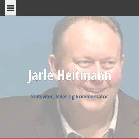
Skip
to
content
Jarle Heitmann
Statsviter, leder og kommentator