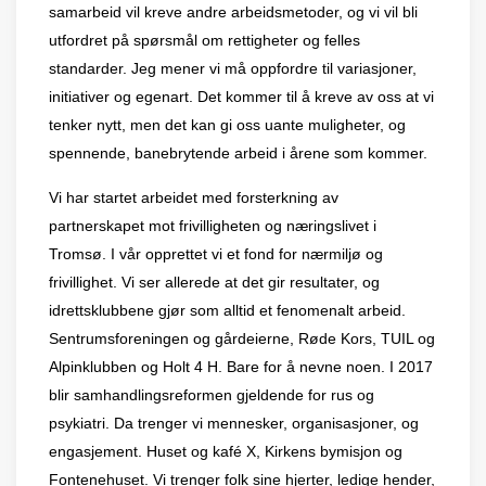
samarbeid vil kreve andre arbeidsmetoder, og vi vil bli
utfordret på sp
ø
rsm
å
l om rettigheter og felles
standarder. Jeg mener vi må oppfordre til variasjoner,
initiativer og egenart. Det kommer til å kreve av oss at vi
tenker nytt, men det kan gi oss uante muligheter, og
spennende, banebrytende arbeid i
å
rene som kommer.
Vi har startet arbeidet med forsterkning av
partnerskapet mot frivilligheten og n
æ
ringslivet i
Troms
ø
. I v
å
r opprettet vi et fond for n
æ
rmilj
ø
og
frivillighet. Vi ser allerede at det gir resultater, og
idrettsklubbene gj
ø
r som alltid et fenomenalt arbeid.
Sentrumsforeningen og g
å
rdeierne, R
ø
de Kors, TUIL og
Alpinklubben og Holt 4 H. Bare for å nevne noen. I 2017
blir samhandlingsreformen gjeldende for rus og
psykiatri. Da trenger vi mennesker, organisasjoner, og
engasjement. Huset og kaf
é
X, Kirkens bymisjon og
Fontenehuset. Vi trenger folk sine hjerter, ledige hender,