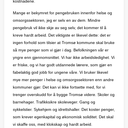
kostnadene.
Mange er bekymret for pengebruken innenfor helse og
omsorgssektoren, jeg er selv en av dem. Mindre
pengebruk vil ikke skje av seg selv, det kommer til å
kreve hardt arbeid. Det viktigste er likevel dette: det er
ingen forhold som tilsier at Tromsø kommune skal bruke
så mye penger som vi gjør i dag. Befolkningen v
å
r er
yngre enn gjennomsnittet. Vi har ikke arbeidsledighet. Vi
er friske, og vi har godt utdannede l
æ
rere, som gj
ø
r en
fabelaktig god jobb for ungene v
å
re. Vi bruker likevel
mye mer penger i helse og omsorgssektoren enn andre
kommuner gjør. Det kan vi ikke fortsette med, for vi
trenger overskudd for å bygge Troms
ø
videre. Skoler og
barnehager. Trafikksikre skoleveger. Gang og
sykkelstier. Sykehjem og idrettshaller. Det koster penger,
som krever egenkapital og
ø
konomisk soliditet. Det skal
vi skaffe oss, med klokskap og hardt arbeid.