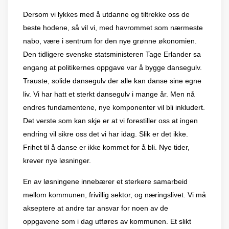
Dersom vi lykkes med å utdanne og tiltrekke oss de
beste hodene, så
vil vi, med havrommet som nærmeste
nabo, væ
re i sentrum for den nye gr
ø
nne
ø
konomien.
Den tidligere svenske statsministeren Tage Erlander sa
engang at politikernes oppgave var å bygge dansegulv.
Trauste, solide dansegulv der alle kan danse sine egne
liv. Vi har hatt et sterkt dansegulv i mange
å
r. Men nå
endres fundamentene, nye komponenter vil bli inkludert.
Det verste som kan skje er at vi forestiller oss at ingen
endring vil sikre oss det vi har idag. Slik er det ikke.
Frihet til å
danse er ikke kommet for
å bli. Nye tider,
krever nye l
ø
sninger.
En av l
ø
sningene inneb
æ
rer et sterkere samarbeid
mellom kommunen, frivillig sektor, og n
æ
ringslivet. Vi må
akseptere at andre tar ansvar for noen av de
oppgavene som i dag utf
ø
res av kommunen. Et slikt