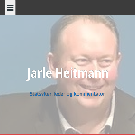
Skip
to
content
Jarle Heitmann
Statsviter, leder og kommentator