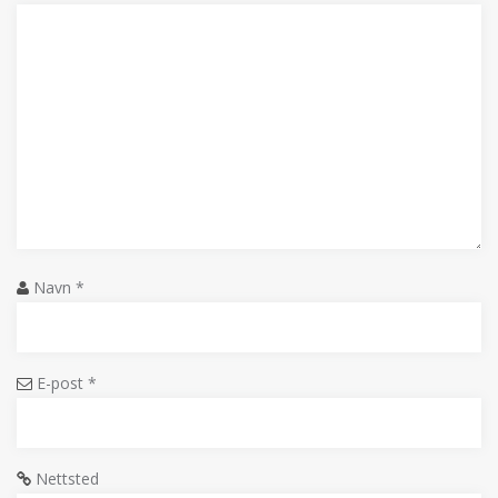
Navn
*
E-post
*
Nettsted