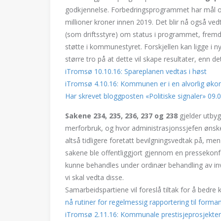
godkjennelse. Forbedringsprogrammet har mål
millioner kroner innen 2019. Det blir nå også vedt
(som driftsstyre) om status i programmet, fremdri
støtte i kommunestyret. Forskjellen kan ligge i 
større tro på at dette vil skape resultater, enn d
iTromsø 10.10.16: Spareplanen vedtas i høst
iTromsø 4.10.16: Kommunen er i en alvorlig øko
Har skrevet bloggposten «Politiske signaler» 09
Sakene 234, 235, 236, 237 og 238
gjelder utbyg
merforbruk, og hvor administrasjonssjefen ønsker 
altså tidligere foretatt bevilgningsvedtak på, me
sakene ble offentliggjort gjennom en pressekon
kunne behandles under ordinær behandling av inve
vi skal vedta disse.
Samarbeidspartiene vil foreslå tiltak for å bedre
nå rutiner for regelmessig rapportering til form
iTromsø 2.11.16: Kommunale prestisjeprosjekter