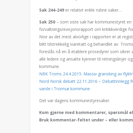
Sak 244-249
er relativt enkle rutine saker…
Sak 250
– som siste sak har kommunestyret en al
forvaltningsrevisjonsrapport om kritikkverdige fo
Noe av det mest alvorlige i rapporten er at regist
blitt tilstrekkelig ivaretatt og behandlet av T
foreslås nå en å etablere prosedyrer som sikrer a
alle ledere og ansatte kjenner til retningslinjer o
kommune.
NRK Troms 24.4.2015: Massiv gransking av flykt
Nord Norsk debatt 22.11.2016 – Debattinnlegg fr
varsle i Tromsø kommune
Det var dagens kommunestyresaker.
Kom gjerne med kommentarer, spørsmål elle
Bruk kommentar-feltet under – eller kom