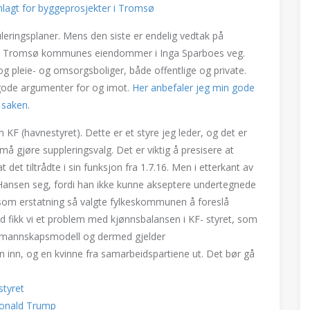
nlagt for byggeprosjekter i Tromsø
uleringsplaner. Mens den siste er endelig vedtak på
w og Tromsø kommunes eiendommer i Inga Sparboes veg.
or-og pleie- og omsorgsboliger, både offentlige og private.
e gode argumenter for og imot.
Her anbefaler jeg min gode
m saken
.
 KF (havnestyret). Dette er et styre jeg leder, og det er
å gjøre suppleringsvalg. Det er viktig å presisere at
t det tiltrådte i sin funksjon fra 1.7.16. Men i etterkant av
Hansen seg, fordi han ikke kunne akseptere undertegnede
om erstatning så valgte fylkeskommunen å foreslå
ikk vi et problem med kjønnsbalansen i KF- styret, som
formannskapsmodell og dermed gjelder
n inn, og en kvinne fra samarbeidspartiene ut. Det bør gå
styret
Donald Trump