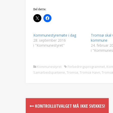
Del dette:
Kommunestyremøte i dag
Tromsø skal
28. september 2016
kommune
i "Kommunestyret"
24. februar 2
i "Kommunest
Kommunestyret
Forbedringsprogrammet
,
Kom
Samarbeidspartiene
,
Tromsø
,
Tromsø Havn
,
Troms
KONTROLLUTVALGET MÅ IKKE SVEKKES!