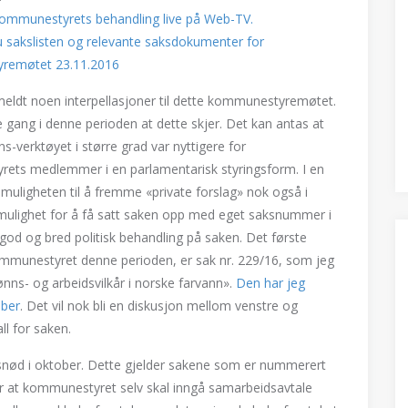
kommunestyrets behandling live på Web-TV.
u sakslisten og relevante saksdokumenter for
remøtet 23.11.2016
meldt noen interpellasjoner til dette kommunestyremøtet.
e gang i denne perioden at dette skjer. Det kan antas at
ns-verktøyet i større grad var nyttigere for
ets medlemmer i en parlamentarisk styringsform. I en
il muligheten til å fremme «private forslag» nok også i
en mulighet for å få satt saken opp med eget saksnummer i
od og bred politisk behandling på saken. Det første
ommunestyret denne perioden, er sak nr. 229/16, som jeg
ønns- og arbeidsvilkår i norske farvann».
Den har jeg
ober
. Det vil nok bli en diskusjon mellom venstre og
ll for saken.
idsnød i oktober. Dette gjelder sakene som er nummerert
er at kommunestyret selv skal inngå samarbeidsavtale