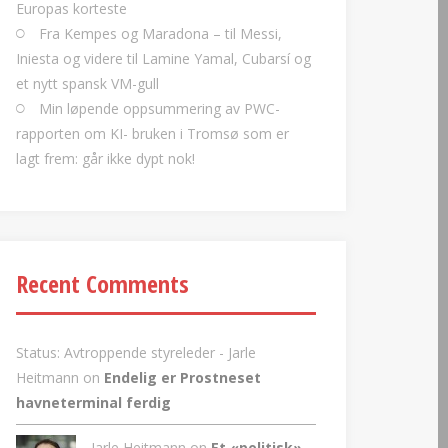
Europas korteste
Fra Kempes og Maradona – til Messi,
Iniesta og videre til Lamine Yamal, Cubarsí og
et nytt spansk VM-gull
Min løpende oppsummering av PWC-
rapporten om KI- bruken i Tromsø som er
lagt frem: går ikke dypt nok!
Recent Comments
Status: Avtroppende styreleder - Jarle
Heitmann
on
Endelig er Prostneset
havneterminal ferdig
Jarle Heitmann on
Et «politisk»