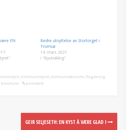
 være EN
Bedre utnyttelse av Stortorget i
Tromsø
017
14. mars 2021
yret"
i "Byutvikling"
munestyre
,
Kommunestyret
,
kommuneøkonomi
,
Regulering
,
ø kommune
permalink
GEIR SELJESETH: EN KYST Å VÆRE GLAD I