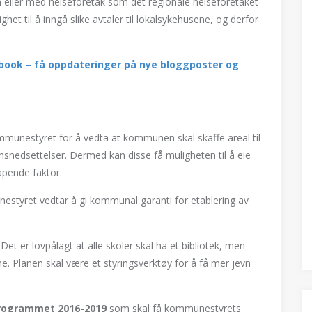
n eller med helseforetak som det regionale helseforetaket
t til å inngå slike avtaler til lokalsykehusene, og derfor
cebook – få oppdateringer på nye bloggposter og
ommunestyret for å vedta at kommunen skal skaffe areal til
nsnedsettelser. Dermed kan disse få muligheten til å eie
kapende faktor.
estyret vedtar å gi kommunal garanti for etablering av
 Det er lovpålagt at alle skoler skal ha et bibliotek, men
ne. Planen skal være et styringsverktøy for å få mer jevn
rogrammet 2016-2019
som skal få kommunestyrets