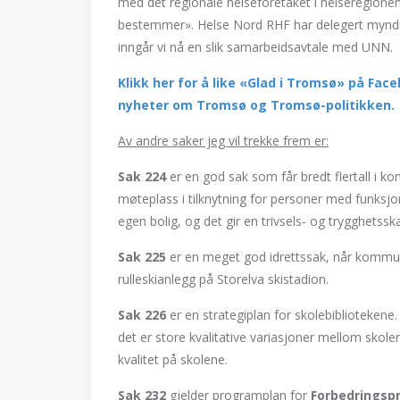
med det regionale helseforetaket i helseregione
bestemmer». Helse Nord RHF har delegert myndighe
inngår vi nå en slik samarbeidsavtale med UNN.
Klikk her for å like «Glad i Tromsø» på Fa
nyheter om Tromsø og Tromsø-politikken.
Av andre saker jeg vil trekke frem er:
Sak 224
er en god sak som får bredt flertall i k
møteplass i tilknytning for personer med funksjo
egen bolig, og det gir en trivsels- og trygghetss
Sak 225
er en meget god idrettssak, når kommun
rulleskianlegg på Storelva skistadion.
Sak 226
er en strategiplan for skolebibliotekene.
det er store kvalitative variasjoner mellom skole
kvalitet på skolene.
Sak 232
gjelder programplan for
Forbedringsp