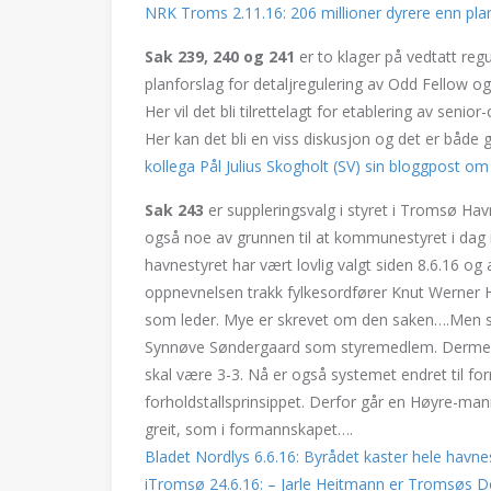
NRK Troms 2.11.16: 206 millioner dyrere enn pla
Sak 239, 240 og 241
er to klager på vedtatt reg
planforslag for detaljregulering av Odd Fello
Her vil det bli tilrettelagt for etablering av seni
Her kan det bli en viss diskusjon og det er båd
kollega Pål Julius Skogholt (SV) sin bloggpost o
Sak 243
er suppleringsvalg i styret i Tromsø Havn
også noe av grunnen til at kommunestyret i dag m
havnestyret har vært lovlig valgt siden 8.6.16 og a
oppnevnelsen trakk fylkesordfører Knut Werner 
som leder. Mye er skrevet om den saken….Men s
Synnøve Søndergaard som styremedlem. Dermed f
skal være 3-3. Nå er også systemet endret til 
forholdstallsprinsippet. Derfor går en Høyre-man
greit, som i formannskapet….
Bladet Nordlys 6.6.16: Byrådet kaster hele havne
iTromsø 24.6.16: – Jarle Heitmann er Tromsøs 