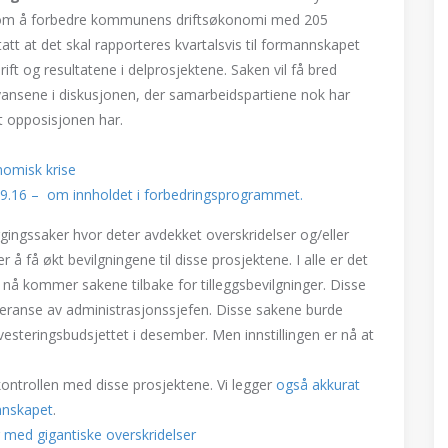
 om å forbedre kommunens driftsøkonomi med 205
att at det skal rapporteres kvartalsvis til formannskapet
ft og resultatene i delprosjektene. Saken vil få bred
nyansene i diskusjonen, der samarbeidspartiene nok har
et opposisjonen har.
nomisk krise
.09.16 – om innholdet i forbedringsprogrammet.
gingssaker hvor deter avdekket overskridelser og/eller
å få økt bevilgningene til disse prosjektene. I alle er det
n nå kommer sakene tilbake for tilleggsbevilgninger. Disse
feranse av administrasjonssjefen. Disse sakene burde
steringsbudsjettet i desember. Men innstillingen er nå at
 kontrollen med disse prosjektene. Vi legger
også akkurat
annskapet
.
 med gigantiske overskridelser