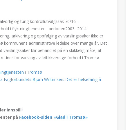
vorlig og tung kontrollutvalgssak 70/16 –
rhold i flyktningtjenesten i perioden2003 -2014.
ering, arkivering og oppfølging av varslingssaker ikke er
romsø kommunens administrative ledelse over mange år. Det
t varslingssaker blir behandlet på en skikkelig måte, at
g rutiner for varsling av kritikkverdige forhold i Tromsø
ningtjenesten i Tromsø
a Fagforbundets Bjørn Willumsen: Det er helsefarlig å
r innspill!
menter på
Facebook-siden «Glad i Tromsø»