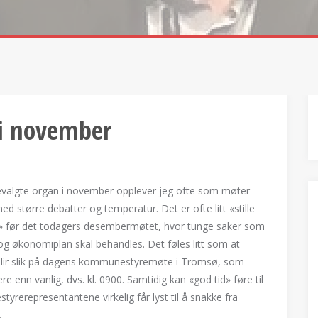
i november
kevalgte organ i november opplever jeg ofte som møter
ed større debatter og temperatur. Det er ofte litt «stille
» før det todagers desembermøtet, hvor tunge saker som
og økonomiplan skal behandles. Det føles litt som at
blir slik på dagens kommunestyremøte i Tromsø, som
gere enn vanlig, dvs. kl. 0900. Samtidig kan «god tid» føre til
yrerepresentantene virkelig får lyst til å snakke fra
.