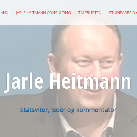
MANN
JARLE HEITMANN CONSULTING
TALERLISTEN
STUDIEARBEID
Jarle Heitmann
Statsviter, leder og kommentator