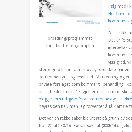
Følg med i 
Her finner d
kommunesty
Det er ikke 
Forbedringsprogrammet –
Det er først
forsiden for programplan.
interpellasjo
kommunestyr
viss grad, v
større grad bli brukt fremover, fordi dette gir 
kommunestyret og eventuelt få utredning og en g
private forslaget som kommer til behandling i k
har arbeidet frem. Det gjelder «krav om norske l
blogget om tidligere foran kommunestyret i okt
høyresiden her, men jeg forventer å få klart flerta
Det var en rekke saker ble utsatt på grunn av t
fra 222 til 230/16. Første sak i ut (
222/16
), gjeld