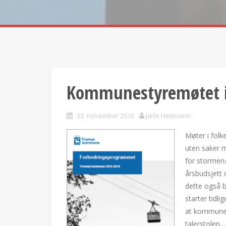
Kommunestyremøtet 
23. november 2016
Jarle Heitmann
Møter i fol
uten saker m
for stormen
årsbudsjett 
dette også 
starter tidli
at kommunest
talerstolen…